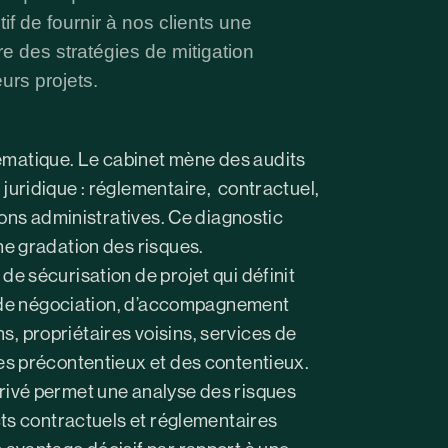
if de fournir à nos clients une
Mentions
 des stratégies de mitigation
légales
Politique
urs projets.
de
confidentialit
Suivez-
ématique. Le cabinet mène des audits
nous
juridique : réglementaire, contractuel,
Linkedin
tions administratives. Ce diagnostic
une gradation des risques.
de sécurisation de projet qui définit
sse de négociation, d’accompagnement
, propriétaires voisins, services de
des précontentieux et des contentieux.
privé permet une analyse des risques
ects contractuels et réglementaires