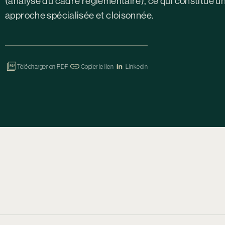
(analyse du cadre règlementaire), ce qui constitue u
approche spécialisée et cloisonnée.
Télécharger en PDF
Copier le lien
LinkedIn