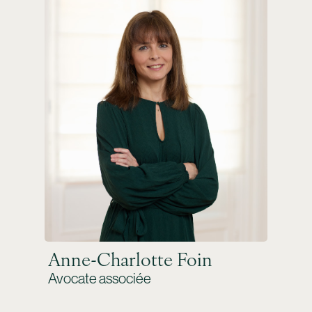
Mention
légales
Politiqu
de
confident
Suivez-
nous
Linkedi
Anne-Charlotte Foin
Avocate associée