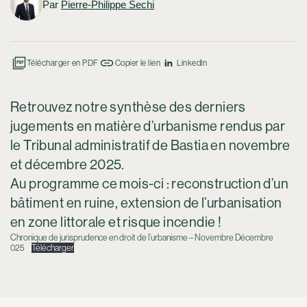
Par
Pierre-Philippe Sechi
Mention
légales
Politiqu
Télécharger en PDF
Copier le lien
LinkedIn
de
confident
Retrouvez notre synthèse des derniers
Suivez-
nous
jugements en matière d’urbanisme rendus par
Linkedi
le Tribunal administratif de Bastia en novembre
et décembre 2025.
Au programme ce mois-ci : reconstruction d’un
bâtiment en ruine, extension de l’urbanisation
en zone littorale et risque incendie !
Chronique de jurisprudence en droit de l’urbanisme – Novembre Décembre
025
Télécharger