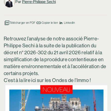
Par
Pierre-Philippe Sechi
Mention
légales
Politiqu
Télécharger en PDF
Copier le lien
LinkedIn
de
confident
Retrouvez l’analyse de notre associé Pierre-
Suivez-
nous
Philippe Sechi à la suite de la publication du
Linkedi
décret n° 2026-302 du 21 avril 2026 relatif à la
simplification de la procédure contentieuse en
matière environnementale et à l’accélération de
certains projets.
C’est à la lire
ici
sur les Ondes de l’Immo !